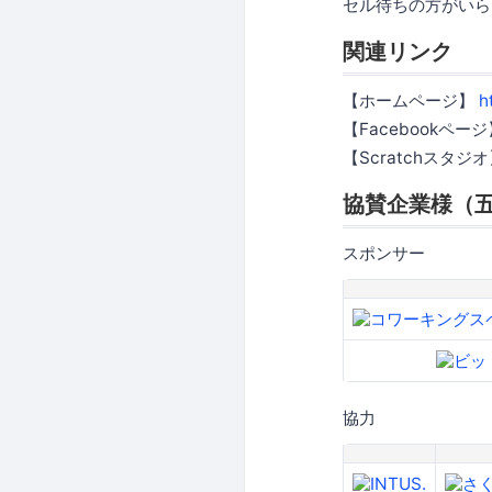
セル待ちの方がいら
関連リンク
【ホームページ】
h
【Facebookペー
【Scratchスタジ
協賛企業様（
スポンサー
協力