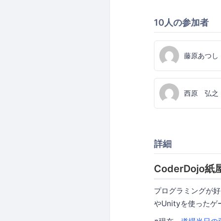
10人の参加者
藤原あつし
西原 弘之
詳細
CoderDoj
プログラミングが好
やUnityを使っ